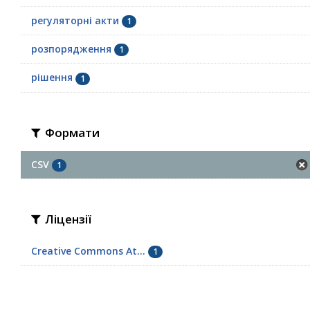
регуляторні акти
1
розпорядження
1
рішення
1
Формати
CSV
1
Ліцензії
Creative Commons At...
1