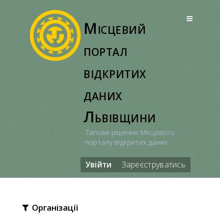
Перейти
до
Місцевий
вмісту
портал
відкритих
даних
Львівщини
Типове рішення Місцевого
порталу відкритих даних
Увійти
Зареєструватись
Організації