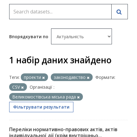
Впорядкувати по
1 набір даних знайдено
Теги:
проекти
законодавство
Формати:
CSV
Організації :
Великомостівська міська рада
Фільтрувати результати
Переліки нормативно-правових актів, актів
індивідуальної дії (крім внутрішньо...