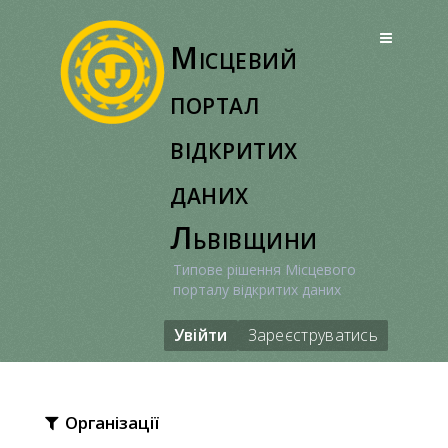
Перейти
до
Місцевий
вмісту
портал
відкритих
даних
Львівщини
Типове рішення Місцевого
порталу відкритих даних
Увійти
Зареєструватись
Організації