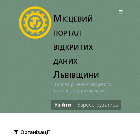
Перейти
до
Місцевий
вмісту
портал
відкритих
даних
Львівщини
Типове рішення Місцевого
порталу відкритих даних
Увійти
Зареєструватись
Організації