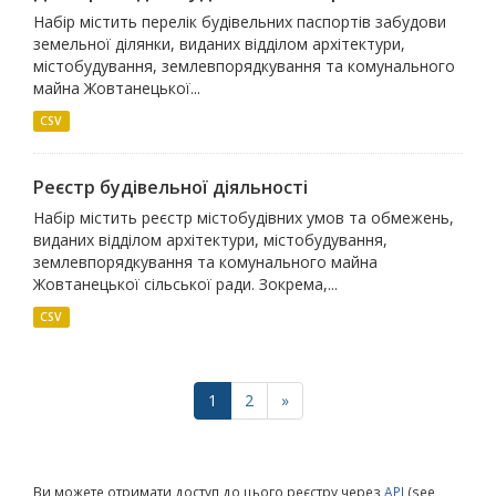
Набір містить перелік будівельних паспортів забудови
земельної ділянки, виданих відділом архітектури,
містобудування, землевпорядкування та комунального
майна Жовтанецької...
CSV
Реєстр будівельної діяльності
Набір містить реєстр містобудівних умов та обмежень,
виданих відділом архітектури, містобудування,
землевпорядкування та комунального майна
Жовтанецької сільської ради. Зокрема,...
CSV
1
2
»
Ви можете отримати доступ до цього реєстру через
API
(see