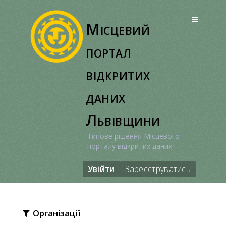
Перейти
до
Місцевий
вмісту
портал
відкритих
даних
Львівщини
Типове рішення Місцевого
порталу відкритих даних
Увійти
Зареєструватись
Організації