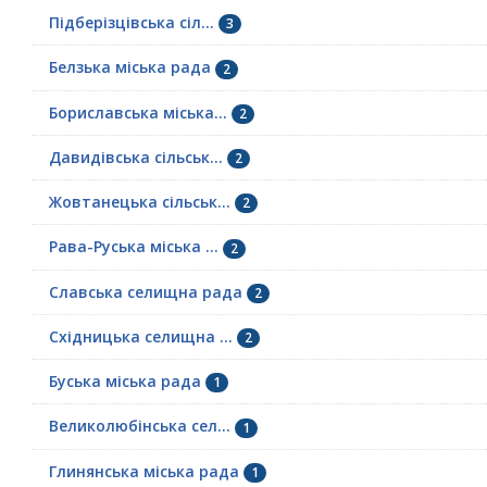
Підберізцівська сіл...
3
Белзька міська рада
2
Бориславська міська...
2
Давидівська сільськ...
2
Жовтанецька сільськ...
2
Рава-Руська міська ...
2
Славська селищна рада
2
Східницька селищна ...
2
Буська міська рада
1
Великолюбінська сел...
1
Глинянська міська рада
1