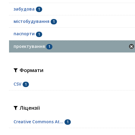
забудова
1
містобудування
1
паспорти
1
проектування
1
Формати
CSV
1
Ліцензії
Creative Commons At...
1