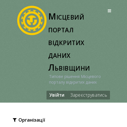
Перейти
до
Місцевий
вмісту
портал
відкритих
даних
Львівщини
Типове рішення Місцевого
порталу відкритих даних
Увійти
Зареєструватись
Організації