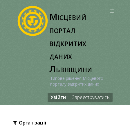
Перейти
до
Місцевий
вмісту
портал
відкритих
даних
Львівщини
Типове рішення Місцевого
порталу відкритих даних
Увійти
Зареєструватись
Організації