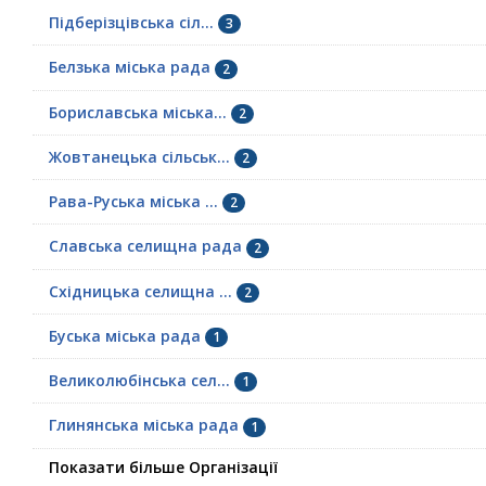
Підберізцівська сіл...
3
Белзька міська рада
2
Бориславська міська...
2
Жовтанецька сільськ...
2
Рава-Руська міська ...
2
Славська селищна рада
2
Східницька селищна ...
2
Буська міська рада
1
Великолюбінська сел...
1
Глинянська міська рада
1
Показати більше Організації