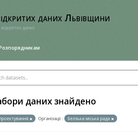
відкритих даних Львівщини
 відкритих даних
Розпорядникам
абори даних знайдено
проектування
Організації :
Белзька міська рада