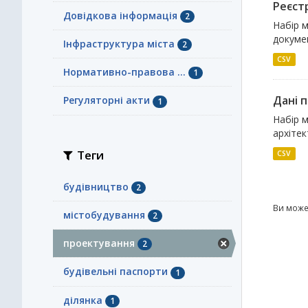
Реєст
Довідкова інформація
2
Набір 
докумен
Інфраструктура міста
2
CSV
Нормативно-правова ...
1
Дані п
Регуляторні акти
1
Набір 
архітек
Теги
CSV
будівництво
2
Ви може
містобудування
2
проектування
2
будівельні паспорти
1
ділянка
1