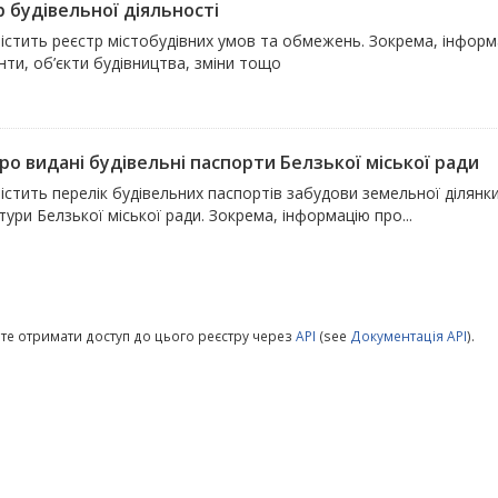
р будівельної діяльності
містить реєстр містобудівних умов та обмежень. Зокрема, інформ
ти, об’єкти будівництва, зміни тощо
ро видані будівельні паспорти Белзької міської ради
містить перелік будівельних паспортів забудови земельної ділян
тури Белзької міської ради. Зокрема, інформацію про...
те отримати доступ до цього реєстру через
API
(see
Документація API
).