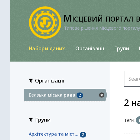
Перейти
до
Місцевий портал 
вмісту
Типове рішення Місцевого порталу
Набори даних
Організації
Групи
Організації
Белзька міська рада
2
2 н
Групи
Теги:
Архітектура та міст...
2