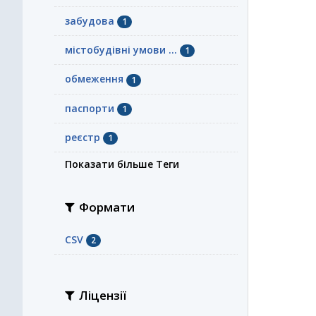
забудова
1
містобудівні умови ...
1
обмеження
1
паспорти
1
реєстр
1
Показати більше Теги
Формати
CSV
2
Ліцензії