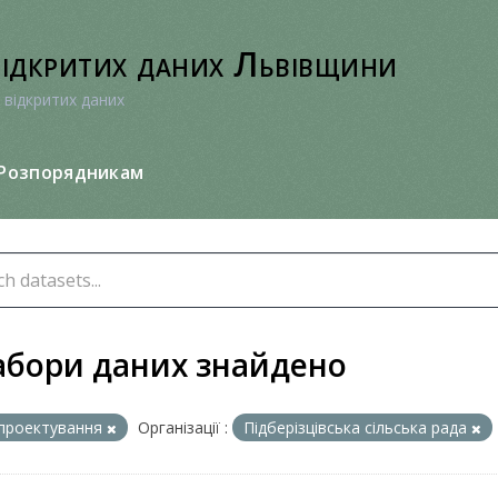
відкритих даних Львівщини
 відкритих даних
Розпорядникам
абори даних знайдено
проектування
Організації :
Підберізцівська сільська рада