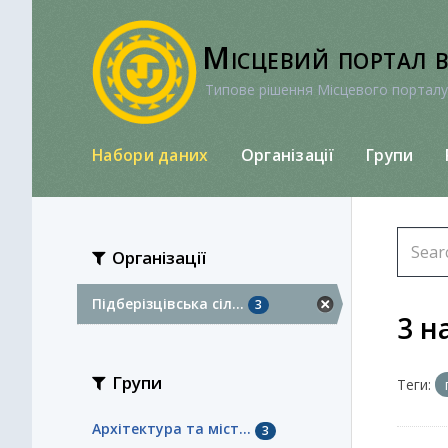
Перейти
до
Місцевий портал 
вмісту
Типове рішення Місцевого порталу
Набори даних
Організації
Групи
Організації
Підберізцівська сіл...
3
3 н
Групи
Теги:
Архітектура та міст...
3