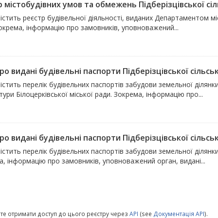
р містобудівних умов та обмежень Підберізцівської сіл
істить реєстр будівельної діяльності, виданих Департаментом мі
окрема, інформацію про замовників, уповноважений...
ро видані будівельні паспорти Підберізцівської сільсь
містить перелік будівельних паспортів забудови земельної ділян
тури Білоцерківської міської ради. Зокрема, інформацію про...
ро видані будівельні паспорти Підберізцівської сільсь
істить перелік будівельних паспортів забудови земельної ділянк
, інформацію про замовників, уповноважений орган, видані...
те отримати доступ до цього реєстру через
API
(see
Документація API
).