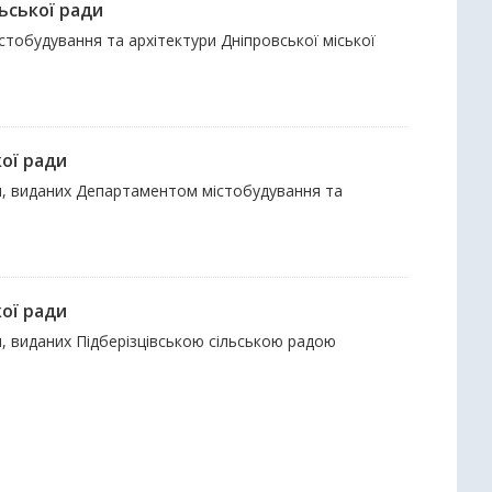
ьської ради
стобудування та архітектури Дніпровської міської
кої ради
ки, виданих Департаментом містобудування та
кої ради
и, виданих Підберізцівською сільською радою