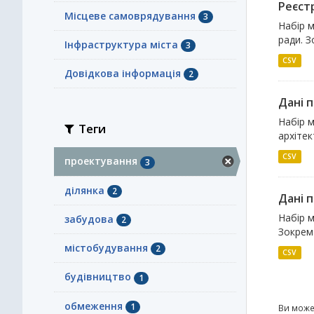
Реєст
Місцеве самоврядування
3
Набір м
ради. З
Інфраструктура міста
3
CSV
Довідкова інформація
2
Дані п
Набір 
Теги
архітек
CSV
проектування
3
ділянка
2
Дані п
Набір м
забудова
2
Зокрема
містобудування
2
CSV
будівництво
1
обмеження
1
Ви може