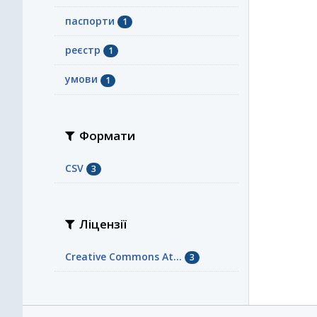
паспорти
1
реєстр
1
умови
1
Формати
CSV
3
Ліцензії
Creative Commons At...
3