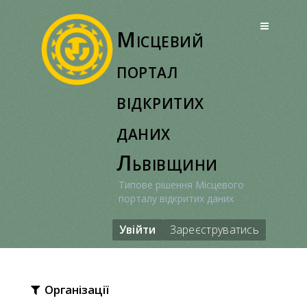
Перейти
до
Місцевий
вмісту
портал
відкритих
даних
Львівщини
Типове рішення Місцевого
порталу відкритих даних
Увійти
Зареєструватись
Організації