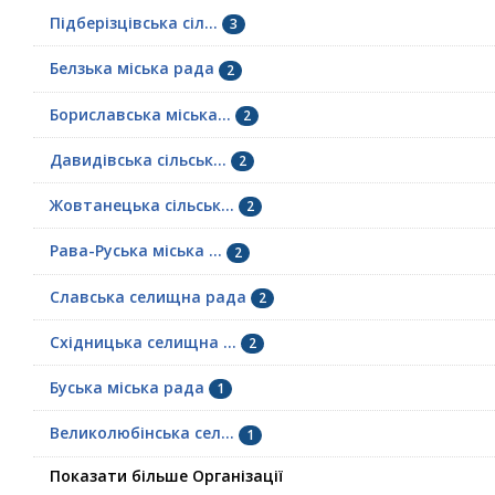
Підберізцівська сіл...
3
Белзька міська рада
2
Бориславська міська...
2
Давидівська сільськ...
2
Жовтанецька сільськ...
2
Рава-Руська міська ...
2
Славська селищна рада
2
Східницька селищна ...
2
Буська міська рада
1
Великолюбінська сел...
1
Показати більше Організації