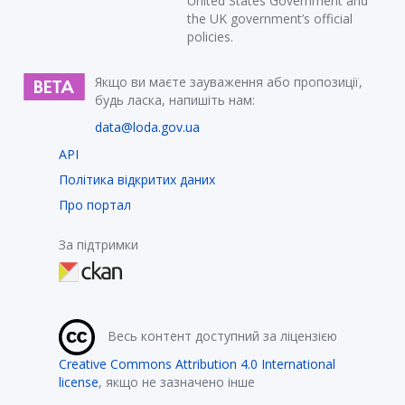
United States Government and
the UK government’s official
policies.
Якщо ви маєте зауваження або пропозиції,
будь ласка, напишіть нам:
data@loda.gov.ua
API
Політика відкритих даних
Про портал
За підтримки
Весь контент доступний за ліцензією
Creative Commons Attribution 4.0 International
license
, якщо не зазначено інше