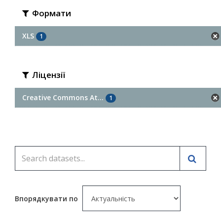
Формати
XLS
1
Ліцензії
Creative Commons At...
1
Впорядкувати по