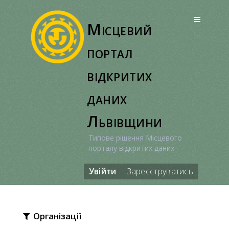
Перейти
до
Місцевий
вмісту
портал
відкритих
даних
Львівщини
Типове рішення Місцевого
порталу відкритих даних
Увійти
Зареєструватись
Організації