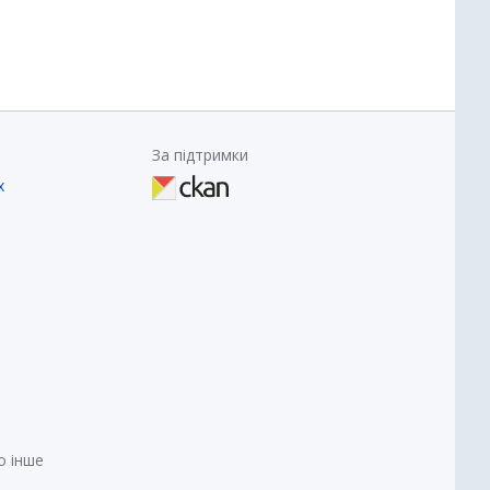
За підтримки
х
о інше