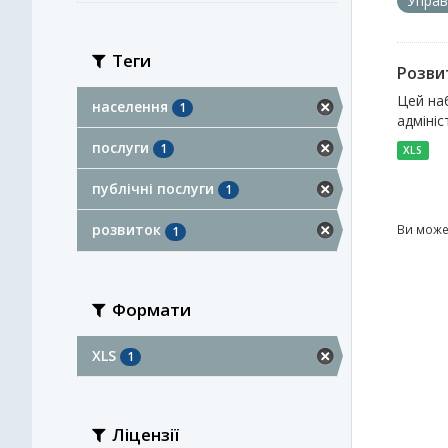
Управ
Теги
Розви
Цей наб
населення
1
адмініс
послуги
1
XLS
публічні послуги
1
розвиток
Ви може
1
Формати
XLS
1
Ліцензії