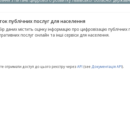
ління з питань цифрового розвитку Львівської обласної державно
ток публічних послуг для населення
ір даних містить оцінку інформацію про цифровізацію публічних
тративних послуг онлайн та інші сервіси для населення.
те отримати доступ до цього реєстру через
API
(see
Документація API
).