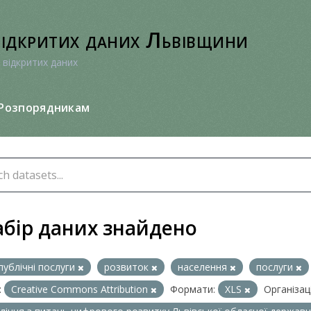
відкритих даних Львівщини
 відкритих даних
Розпорядникам
абір даних знайдено
публічні послуги
розвиток
населення
послуги
:
Creative Commons Attribution
Формати:
XLS
Організаці