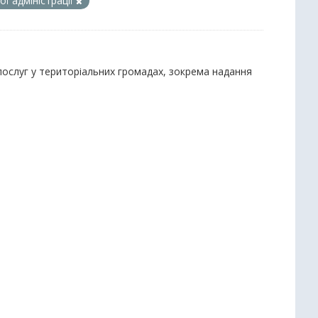
ї адміністрації
 послуг у територіальних громадах, зокрема надання