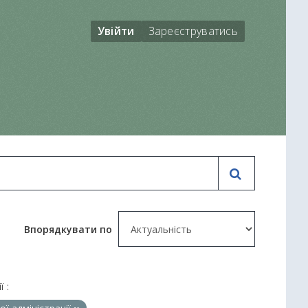
Увійти
Зареєструватись
Впорядкувати по
ї :