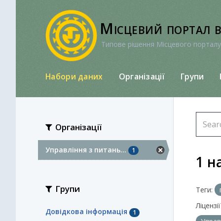
Перейти
до
Місцевий портал 
вмісту
Типове рішення Місцевого порталу
Набори даних
Організації
Групи
Організації
Управління з питань...
1
1 н
Групи
Теги:
Ліцензії
Довідкова інформація
1