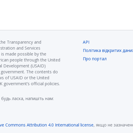
 the Transparency and
API
istration and Services
Політика відкритих дани
is made possible by the
Про портал
ican people through the United
nal Development (USAID)
K government. The contents do
ews of USAID or the United
government’s official policies.
 будь ласка, напишіть нам:
ive Commons Attribution 4.0 International license
, якщо не зазначен