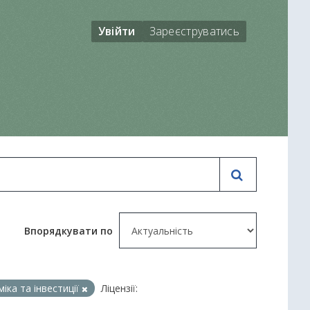
Увійти
Зареєструватись
Впорядкувати по
іка та інвестиції
Ліцензії: