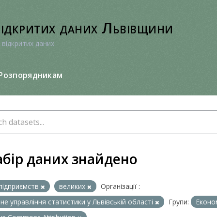
відкритих даних Львівщини
 відкритих даних
Розпорядникам
абір даних знайдено
підприємств
великих
Організації :
не управління статистики у Львівській області
Групи:
Економ