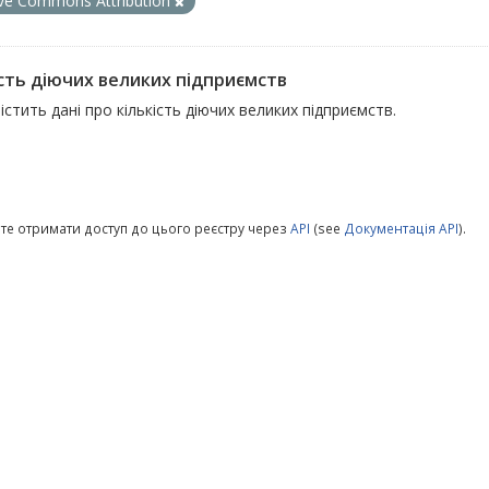
ive Commons Attribution
ість діючих великих підприємств
істить дані про кількість діючих великих підприємств.
те отримати доступ до цього реєстру через
API
(see
Документація API
).