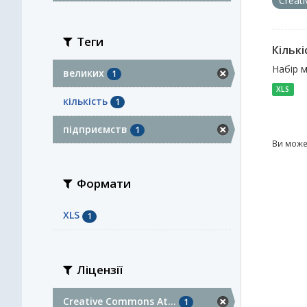
Creat
Теги
Кільк
Набір м
великих
1
XLS
кількість
1
підприємств
1
Ви може
Формати
XLS
1
Ліцензії
Creative Commons At...
1