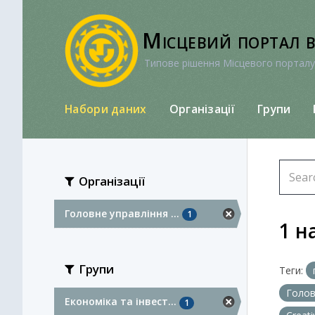
Перейти
до
Місцевий портал 
вмісту
Типове рішення Місцевого порталу
Набори даних
Організації
Групи
Організації
Головне управління ...
1
1 н
Групи
Теги:
Голов
Економіка та інвест...
1