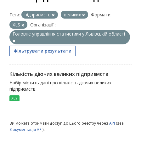
Теги:
підприємств
великих
Формати:
XLS
Організації :
Головне управління статистики у Львівській області
Фільтрувати результати
Кількість діючих великих підприємств
Набір містить дані про кількість діючих великих
підприємств.
XLS
Ви можете отримати доступ до цього реєстру через
API
(see
Документація API
).