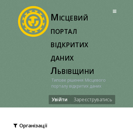
Перейти
до
Місцевий
вмісту
портал
відкритих
даних
Львівщини
Типове рішення Місцевого
порталу відкритих даних
Увійти
Зареєструватись
Організації