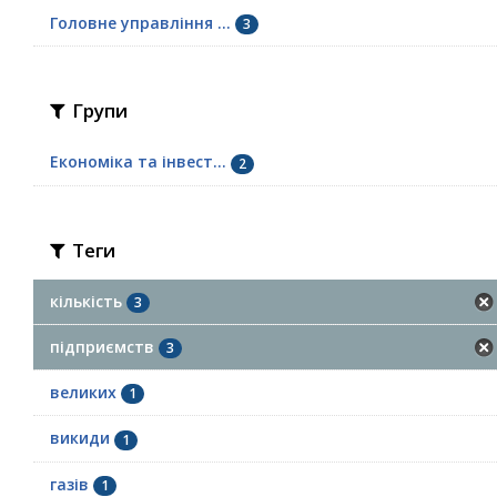
Головне управління ...
3
Групи
Економіка та інвест...
2
Теги
кількість
3
підприємств
3
великих
1
викиди
1
газів
1