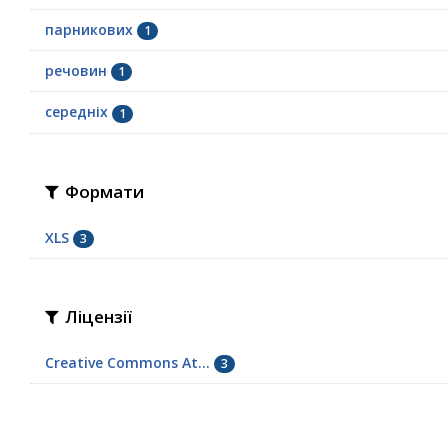
парникових
1
речовин
1
середніх
1
Формати
XLS
3
Ліцензії
Creative Commons At...
3