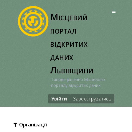
Перейти
до
Місцевий
вмісту
портал
відкритих
даних
Львівщини
Типове рішення Місцевого
порталу відкритих даних
Увійти
Зареєструватись
Організації