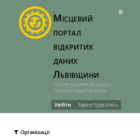
Перейти
до
Місцевий
вмісту
портал
відкритих
даних
Львівщини
Типове рішення Місцевого
порталу відкритих даних
Увійти
Зареєструватись
Організації