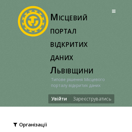
Перейти
до
Місцевий
вмісту
портал
відкритих
даних
Львівщини
Типове рішення Місцевого
порталу відкритих даних
Увійти
Зареєструватись
Організації