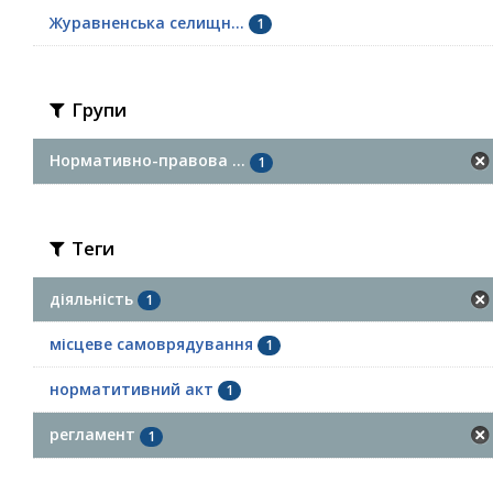
Журавненська селищн...
1
Групи
Нормативно-правова ...
1
Теги
діяльність
1
місцеве самоврядування
1
норматитивний акт
1
регламент
1