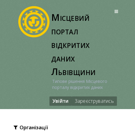
Перейти
до
Місцевий
вмісту
портал
відкритих
даних
Львівщини
Типове рішення Місцевого
порталу відкритих даних
Увійти
Зареєструватись
Організації