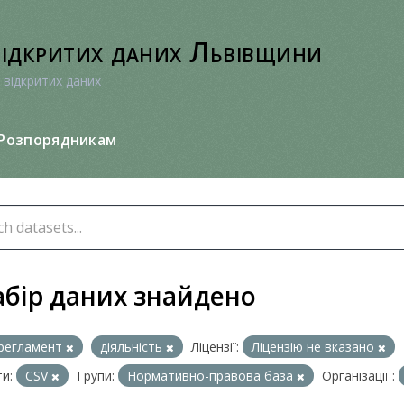
відкритих даних Львівщини
 відкритих даних
Розпорядникам
абір даних знайдено
регламент
діяльність
Ліцензії:
Ліцензію не вказано
и:
CSV
Групи:
Нормативно-правова база
Організації :