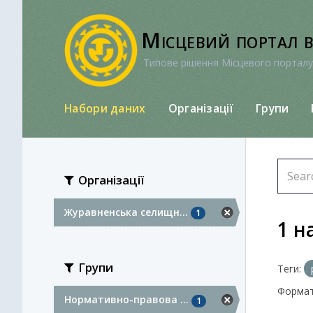
Перейти
до
Місцевий портал 
вмісту
Типове рішення Місцевого порталу
Набори даних
Організації
Групи
Організації
Журавненська селищн...
1
1 н
Групи
Теги:
Формат
Нормативно-правова ...
1