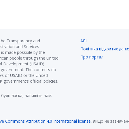
 the Transparency and
API
istration and Services
Політика відкритих дани
is made possible by the
Про портал
ican people through the United
nal Development (USAID)
K government. The contents do
ews of USAID or the United
government’s official policies.
 будь ласка, напишіть нам:
ive Commons Attribution 4.0 International license
, якщо не зазначен