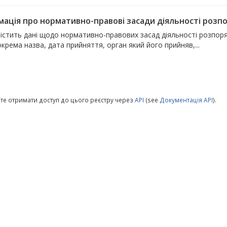
мація про нормативно-правові засади діяльності розпор
містить дані щодо нормативно-правових засад діяльності розпоря
окрема назва, дата прийняття, орган який його прийняв,...
те отримати доступ до цього реєстру через
API
(see
Документація API
).