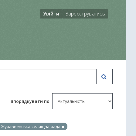
Увійти
Зареєструватись
Впорядкувати по
Журавненська селищна рада