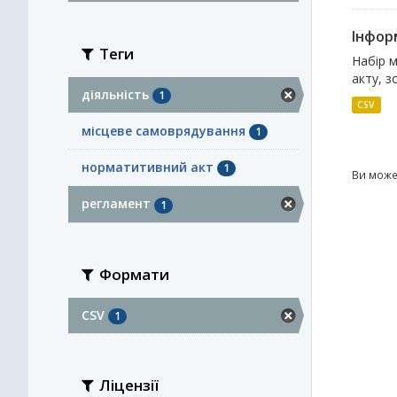
Інфор
Теги
Набір 
акту, з
діяльність
1
CSV
місцеве самоврядування
1
норматитивний акт
1
Ви може
регламент
1
Формати
CSV
1
Ліцензії