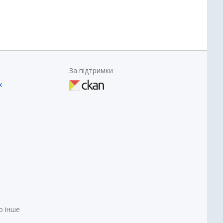
За підтримки
х
о інше