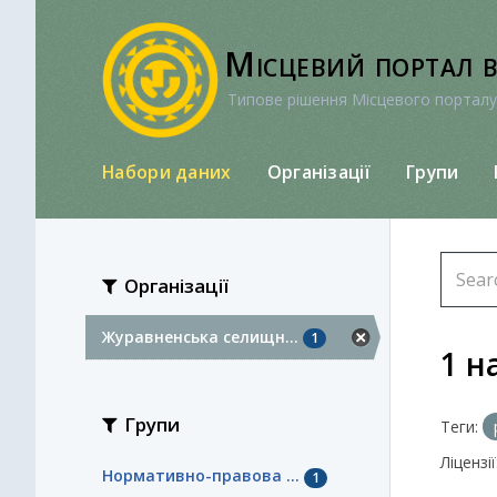
Перейти
до
Місцевий портал 
вмісту
Типове рішення Місцевого порталу
Набори даних
Організації
Групи
Організації
Журавненська селищн...
1
1 н
Групи
Теги:
Ліцензії
Нормативно-правова ...
1