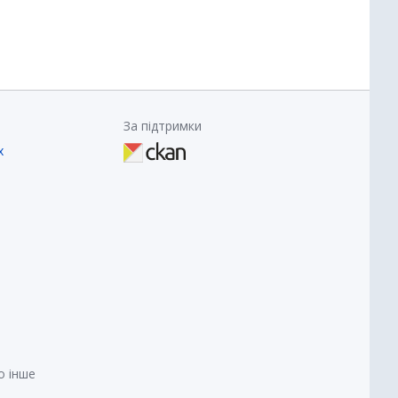
За підтримки
х
о інше