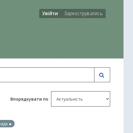
Увійти
Зареєструватись
Впорядкувати по
рада