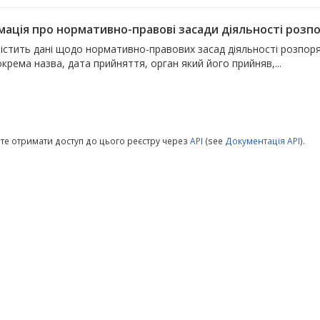
мація про нормативно-правові засади діяльності розпор
містить дані щодо нормативно-правових засад діяльності розпоря
окрема назва, дата прийняття, орган який його прийняв,...
те отримати доступ до цього реєстру через
API
(see
Документація API
).