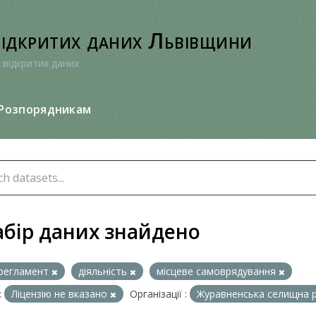
відкритих даних Львівщини
 відкритих даних
Розпорядникам
абір даних знайдено
регламент
діяльність
місцеве самоврядування
:
Ліцензію не вказано
Організації :
Журавненська селищна 