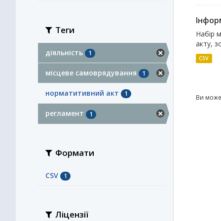
Інфор
Теги
Набір 
акту, з
діяльність
1
CSV
місцеве самоврядування
1
норматитивний акт
1
Ви може
регламент
1
Формати
CSV
1
Ліцензії