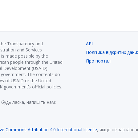
 the Transparency and
API
istration and Services
Політика відкритих дани
is made possible by the
Про портал
ican people through the United
nal Development (USAID)
K government. The contents do
ews of USAID or the United
government’s official policies.
 будь ласка, напишіть нам:
ive Commons Attribution 4.0 International license
, якщо не зазначен