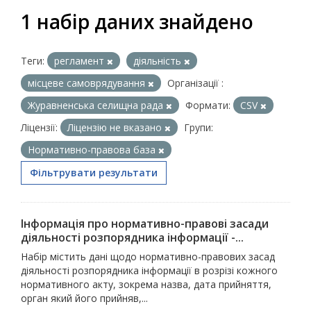
1 набір даних знайдено
Теги:
регламент
діяльність
місцеве самоврядування
Організації :
Журавненська селищна рада
Формати:
CSV
Ліцензії:
Ліцензію не вказано
Групи:
Нормативно-правова база
Фільтрувати результати
Інформація про нормативно-правові засади
діяльності розпорядника інформації -...
Набір містить дані щодо нормативно-правових засад
діяльності розпорядника інформації в розрізі кожного
нормативного акту, зокрема назва, дата прийняття,
орган який його прийняв,...