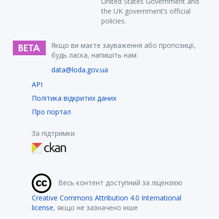
United States Government and
the UK government’s official
policies.
Якщо ви маєте зауваження або пропозиції,
будь ласка, напишіть нам:
data@loda.gov.ua
API
Політика відкритих даних
Про портал
За підтримки
Весь контент доступний за ліцензією
Creative Commons Attribution 4.0 International
license
, якщо не зазначено інше