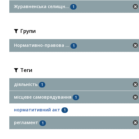
Журавненська селищн...
1
Групи
Нормативно-правова ...
1
Теги
діяльність
1
місцеве самоврядування
1
норматитивний акт
1
регламент
1