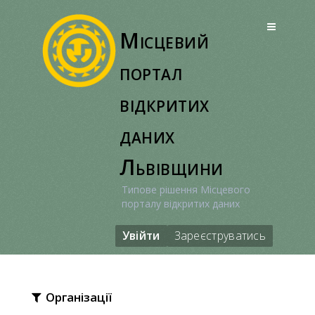
Перейти
до
Місцевий
вмісту
портал
відкритих
даних
Львівщини
Типове рішення Місцевого
порталу відкритих даних
Увійти
Зареєструватись
Організації