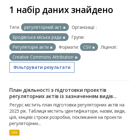
1 набір даних знайдено
Теги:
регуляторний акт
Організації :
Бродівська міська рада
Групи:
Регуляторні акти
Формати:
CSV
Ліцензії:
Creative Commons Attribution
Фільтрувати результати
План діяльності з підготовки проектів
регуляторних актів із зазначенням видів...
Ресурс містить план підготовки регуляторних актів на
2025 рік. Таблиця містить ідентифікатори, назви, види,
цілі, кінцеві строки розробки, покликання на проекти
регуляторних...
CSV