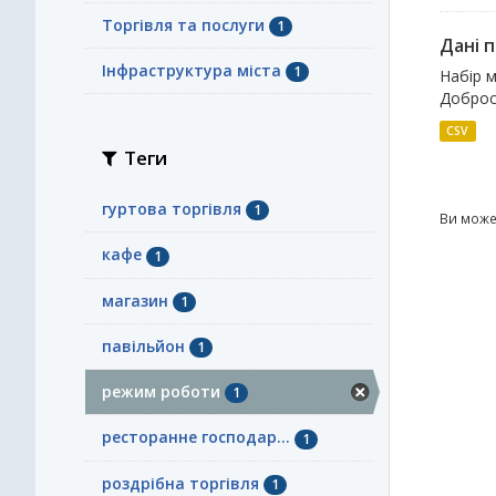
Торгівля та послуги
1
Дані п
Інфраструктура міста
1
Набір м
Доброси
CSV
Теги
гуртова торгівля
1
Ви може
кафе
1
магазин
1
павільйон
1
режим роботи
1
ресторанне господар...
1
роздрібна торгівля
1