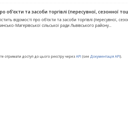
ро об’єкти та засоби торгівлі (пересувної, сезонної то
істить відомості про об’єкти та засоби торгівлі (пересувної, сез
нсько-Магерівської сільської ради Львівського району...
те отримати доступ до цього реєстру через
API
(see
Документація API
).