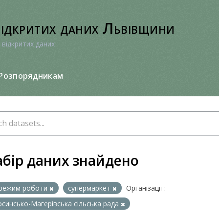
відкритих даних Львівщини
 відкритих даних
Розпорядникам
абір даних знайдено
режим роботи
супермаркет
Організації :
синсько-Магерівська сільська рада