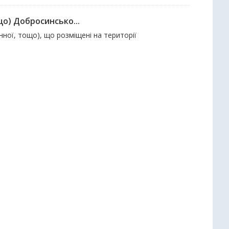
що) Добросинсько...
онної, тощо), що розміщені на території