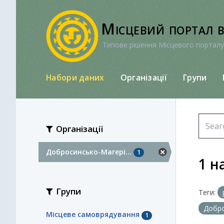
Перейти
до
Місцевий портал 
вмісту
Типове рішення Місцевого порталу
Набори даних
Організації
Групи
Організації
Добросинсько-Магері...
1
1 н
Групи
Теги:
Добро
Місцеве самоврядування
1