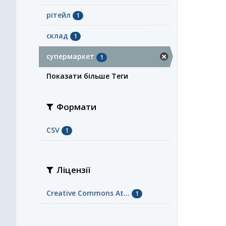
рітейл
1
склад
1
супермаркет
1
Показати більше Теги
Формати
CSV
1
Ліцензії
Creative Commons At...
1