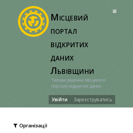
Перейти
до
Місцевий
вмісту
портал
відкритих
даних
Львівщини
Типове рішення Місцевого
порталу відкритих даних
Увійти
Зареєструватись
Організації