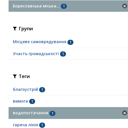
Бориславська міська...
1
Групи
Місцеве самоврядування
1
Участь громадськості
1
Теги
благоустрій
1
вимога
1
водопостачання
1
гаряча лінія
1