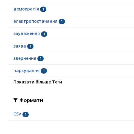
демократія
1
електропостачання
1
зауваження
1
заява
1
звернення
1
паркування
1
Показати більше Теги
Формати
CSV
1