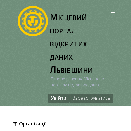
Перейти
до
Місцевий
вмісту
портал
відкритих
даних
Львівщини
Типове рішення Місцевого
порталу відкритих даних
Увійти
Зареєструватись
Організації