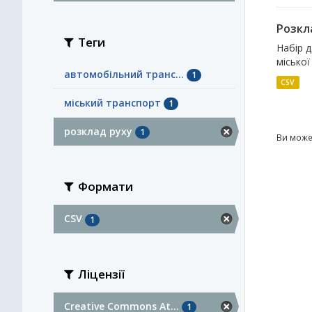
Розкл
Теги
Набір 
міської
автомобільний транс...
1
CSV
міський транспорт
1
розклад руху
1
Ви може
Формати
CSV
1
Ліцензії
Creative Commons At...
1