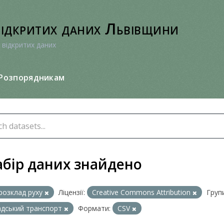
відкритих даних Львівщини
 відкритих даних
Розпорядникам
абір даних знайдено
розклад руху
Ліцензії:
Creative Commons Attribution
Групи
дський транспорт
Формати:
CSV