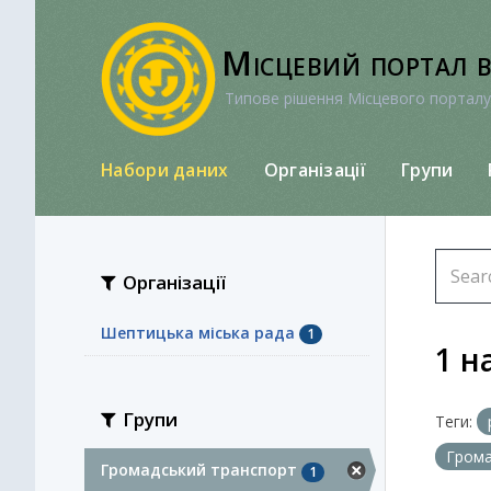
Перейти
до
Місцевий портал 
вмісту
Типове рішення Місцевого порталу
Набори даних
Організації
Групи
Організації
Шептицька міська рада
1
1 н
Групи
Теги:
Грома
Громадський транспорт
1