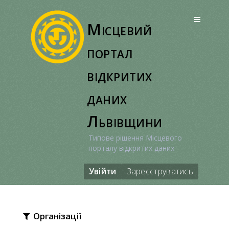
Перейти
до
Місцевий
вмісту
портал
відкритих
даних
Львівщини
Типове рішення Місцевого
порталу відкритих даних
Увійти
Зареєструватись
Організації