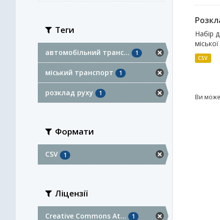
Розкл
Теги
Набір 
міської
автомобільний транс...
1
CSV
міський транспорт
1
розклад руху
1
Ви може
Формати
CSV
1
Ліцензії
Creative Commons At...
1