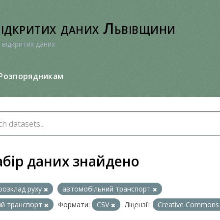
відкритих даних Львівщини
 відкритих даних
Розпорядникам
абір даних знайдено
розклад руху
автомобільний транспорт
ий транспорт
Формати:
CSV
Ліцензії:
Creative Commons 