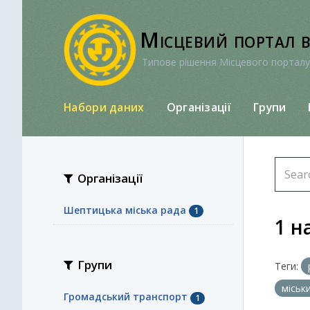
Перейти
до
Місцевий портал 
вмісту
Типове рішення Місцевого порталу
Набори даних
Організації
Групи
Організації
Шептицька міська рада
1
1 н
Групи
Теги:
міськ
Громадський транспорт
1