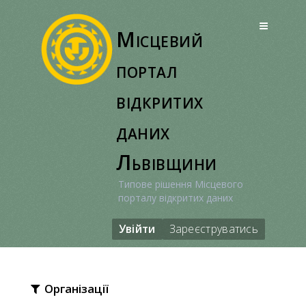
Перейти
до
Місцевий
вмісту
портал
відкритих
даних
Львівщини
Типове рішення Місцевого
порталу відкритих даних
Увійти
Зареєструватись
Організації