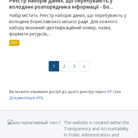
Реєстр наборів даних, що перебувають у
володінні розпорядника інформації - Бо...
Набір містить Реєстр наборів даних, що перебувають у
володінні Бориславської міської ради. Для кожного
набору вказаний ідентифікаційний номер, назва,
формати ресурсів,...
CSV
1
2
3
»
Ви можете отримати доступ до цього реєстру через
API
(see
Документація API
).
The website is created within the
Transparency and Accountability
in Public Administration and