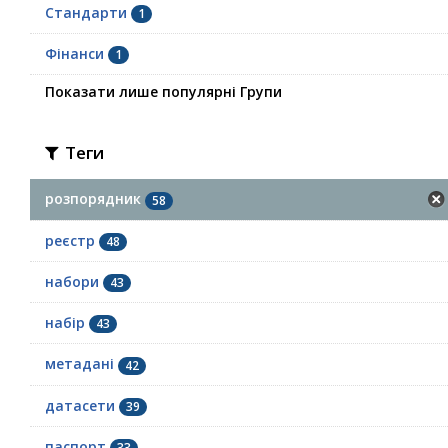
Стандарти
1
Фінанси
1
Показати лише популярні Групи
Теги
розпорядник
58
реєстр
48
набори
43
набір
43
метадані
42
датасети
39
паспорт
33