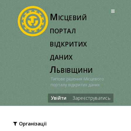
Перейти
до
Місцевий
вмісту
портал
відкритих
даних
Львівщини
Типове рішення Місцевого
порталу відкритих даних
Увійти
Зареєструватись
Організації