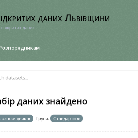
відкритих даних Львівщини
 відкритих даних
Розпорядникам
абір даних знайдено
розпорядник
Групи:
Стандарти