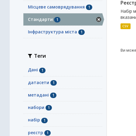
Реєст
Місцеве самоврядування
1
Набір м
вказани
Стандарти
1
CSV
Інфраструктура міста
1
Ви може
Теги
Дані
1
датасети
1
метадані
1
набори
1
набір
1
реєстр
1