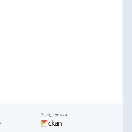
За підтримки
х