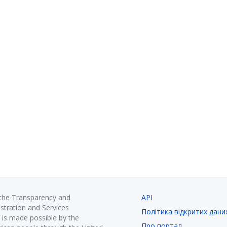
 the Transparency and
API
istration and Services
Політика відкритих дани
is made possible by the
Про портал