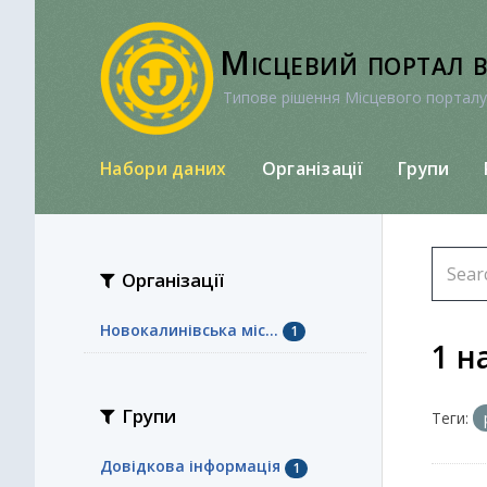
Перейти
до
Місцевий портал 
вмісту
Типове рішення Місцевого порталу
Набори даних
Організації
Групи
Організації
Новокалинівська міс...
1
1 н
Групи
Теги:
Довідкова інформація
1