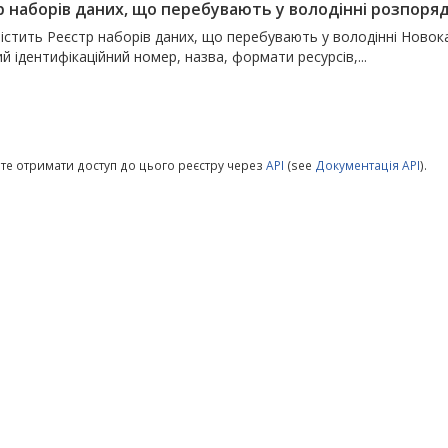
р наборів даних, що перебувають у володінні розпорядн
істить Реєстр наборів даних, що перебувають у володінні Новок
й ідентифікаційний номер, назва, формати ресурсів,...
те отримати доступ до цього реєстру через
API
(see
Документація API
).