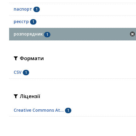
паспорт
1
реєстр
1
розпорядник
1
Формати
CSV
1
Ліцензії
Creative Commons At...
1