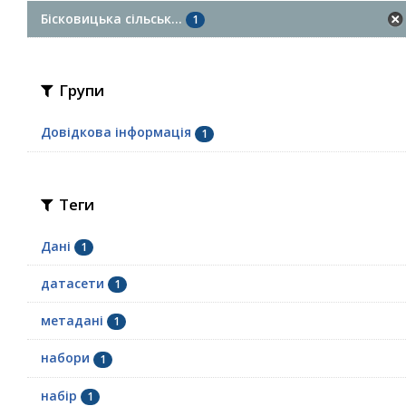
Бісковицька сільськ...
1
Групи
Довідкова інформація
1
Теги
Дані
1
датасети
1
метадані
1
набори
1
набір
1