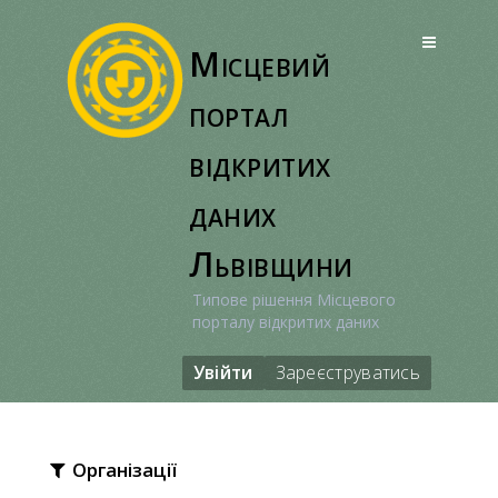
Перейти
до
Місцевий
вмісту
портал
відкритих
даних
Львівщини
Типове рішення Місцевого
порталу відкритих даних
Увійти
Зареєструватись
Організації