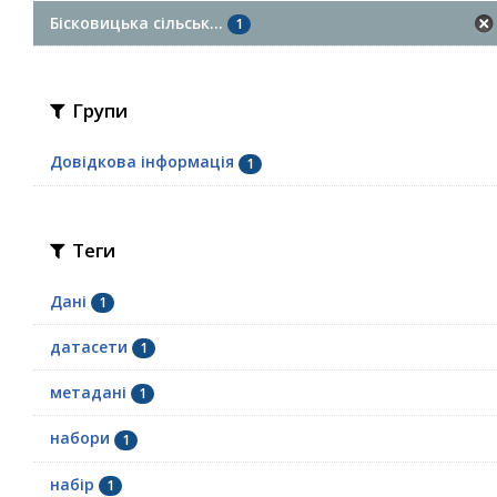
Бісковицька сільськ...
1
Групи
Довідкова інформація
1
Теги
Дані
1
датасети
1
метадані
1
набори
1
набір
1