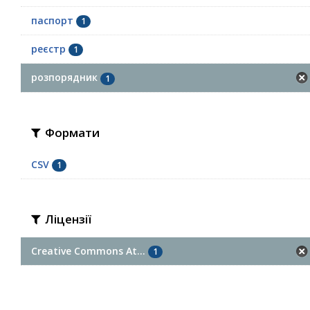
паспорт
1
реєстр
1
розпорядник
1
Формати
CSV
1
Ліцензії
Creative Commons At...
1