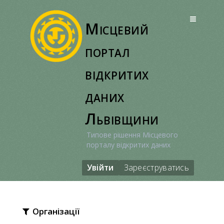
Перейти
до
Місцевий
вмісту
портал
відкритих
даних
Львівщини
Типове рішення Місцевого
порталу відкритих даних
Увійти
Зареєструватись
Організації