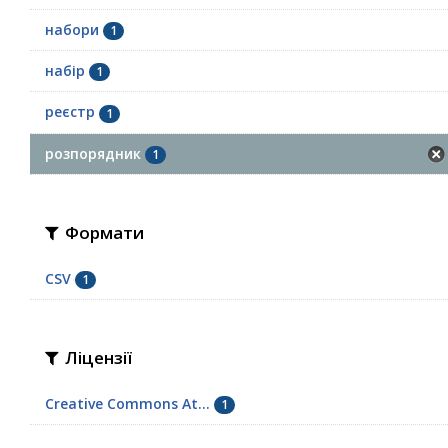
набори
1
набір
1
реєстр
1
розпорядник
1
Формати
CSV
1
Ліцензії
Creative Commons At...
1