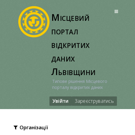
Перейти
до
Місцевий
вмісту
портал
відкритих
даних
Львівщини
Типове рішення Місцевого
порталу відкритих даних
Увійти
Зареєструватись
Організації