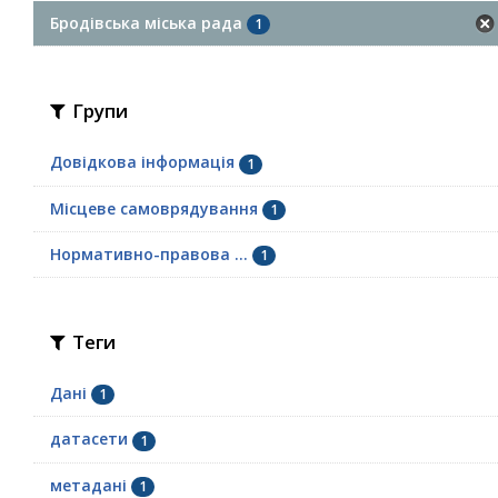
Бродівська міська рада
1
Групи
Довідкова інформація
1
Місцеве самоврядування
1
Нормативно-правова ...
1
Теги
Дані
1
датасети
1
метадані
1