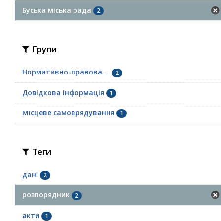
Буська міська рада
2
Групи
Нормативно-правова ...
2
Довідкова інформація
1
Місцеве самоврядування
1
Теги
дані
2
розпорядник
2
акти
1