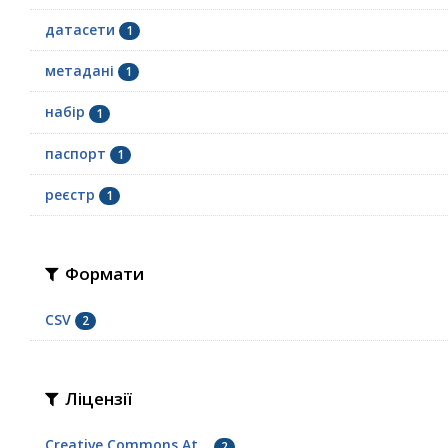
датасети
1
метадані
1
набір
1
паспорт
1
реєстр
1
Формати
CSV
2
Ліцензії
Creative Commons At...
2