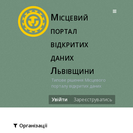
Перейти
до
Місцевий
вмісту
портал
відкритих
даних
Львівщини
Типове рішення Місцевого
порталу відкритих даних
Увійти
Зареєструватись
Організації