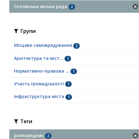
Сколівська міська рада
2
Групи
Місцеве самоврядування
2
Архітектура та міст...
1
Нормативно-правова ...
1
Участь громадськості
1
Інфраструктура міста
1
Теги
розпорядник
2