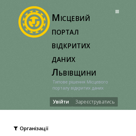
Перейти
до
Місцевий
вмісту
портал
відкритих
даних
Львівщини
Типове рішення Місцевого
порталу відкритих даних
Увійти
Зареєструватись
Організації