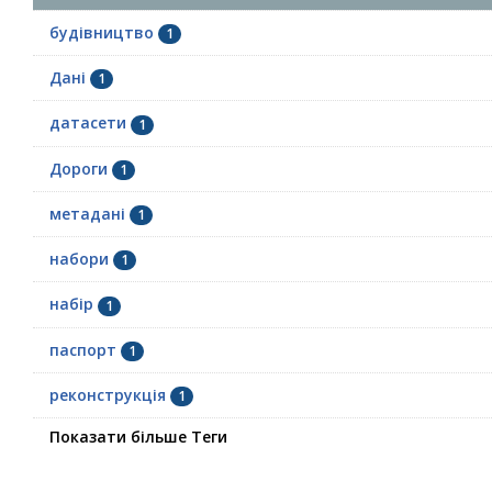
будівництво
1
Дані
1
датасети
1
Дороги
1
метадані
1
набори
1
набір
1
паспорт
1
реконструкція
1
Показати більше Теги