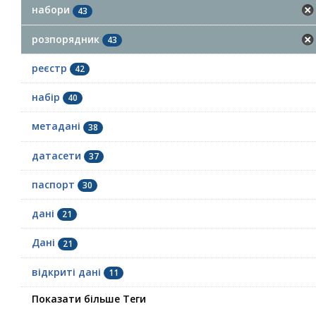
набори
43
розпорядник
43
реєстр
42
набір
40
метадані
38
датасети
37
паспорт
30
дані
21
Дані
21
відкриті дані
11
Показати більше Теги