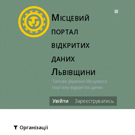
Перейти
до
Місцевий
вмісту
портал
відкритих
даних
Львівщини
Типове рішення Місцевого
порталу відкритих даних
Увійти
Зареєструватись
Організації