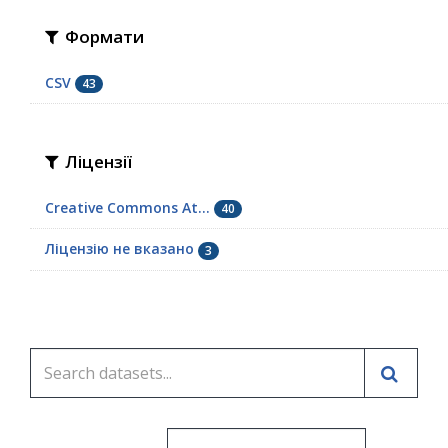
Формати
CSV
43
Ліцензії
Creative Commons At...
40
Ліцензію не вказано
3