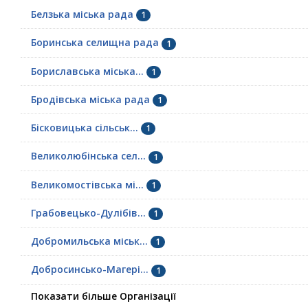
Белзька міська рада
1
Боринська селищна рада
1
Бориславська міська...
1
Бродівська міська рада
1
Бісковицька сільськ...
1
Великолюбінська сел...
1
Великомостівська мі...
1
Грабовецько-Дулібів...
1
Добромильська міськ...
1
Добросинсько-Магері...
1
Показати більше Організації