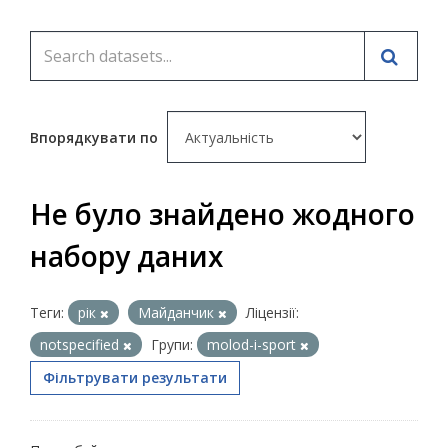
Впорядкувати по
Не було знайдено жодного
набору даних
Теги:
рік
Майданчик
Ліцензії:
notspecified
Групи:
molod-i-sport
Фільтрувати результати