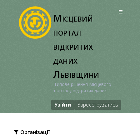
Перейти
до
Місцевий
вмісту
портал
відкритих
даних
Львівщини
Типове рішення Місцевого
порталу відкритих даних
Увійти
Зареєструватись
Організації