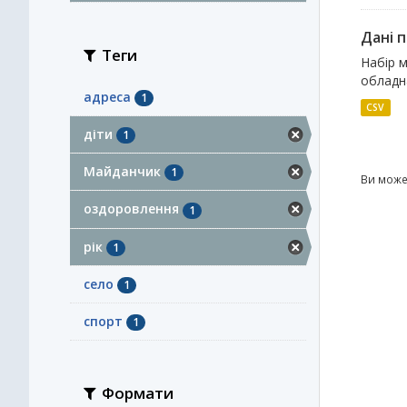
Дані п
Теги
Набір м
обладн
адреса
1
CSV
діти
1
Майданчик
1
Ви може
оздоровлення
1
рік
1
село
1
спорт
1
Формати