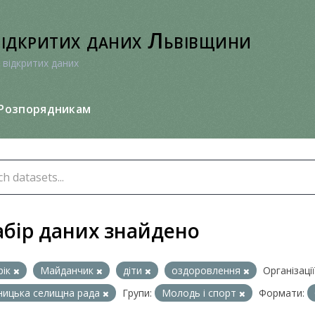
відкритих даних Львівщини
 відкритих даних
Розпорядникам
абір даних знайдено
рік
Майданчик
діти
оздоровлення
Організації
ицька селищна рада
Групи:
Молодь i спорт
Формати: