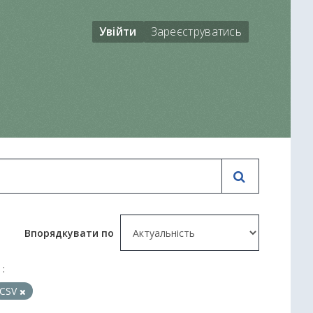
Увійти
Зареєструватись
Впорядкувати по
 :
CSV