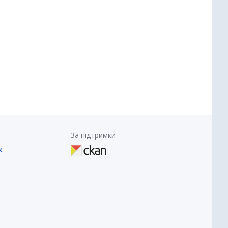
За підтримки
х