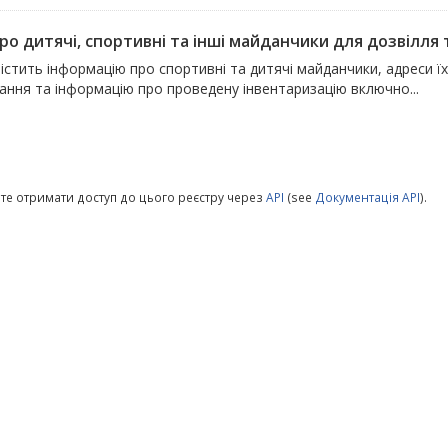
ро дитячі, спортивні та інші майданчики для дозвілля т
істить інформацію про спортивні та дитячі майданчики, адреси ї
ання та інформацію про проведену інвентаризацію включно...
те отримати доступ до цього реєстру через
API
(see
Документація API
).