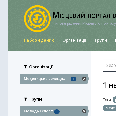
Перейти
до
Місцевий портал 
вмісту
Типове рішення Місцевого порталу
Набори даних
Організації
Групи
Організації
Меденицька селищна ...
1
1 н
Групи
Теги:
Меден
Молодь i спорт
1