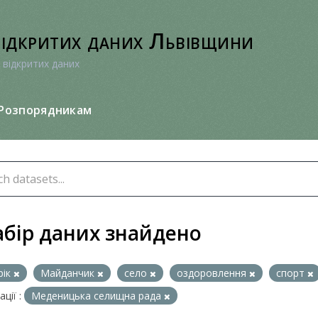
відкритих даних Львівщини
 відкритих даних
Розпорядникам
абір даних знайдено
рік
Майданчик
село
оздоровлення
спорт
ції :
Меденицька селищна рада