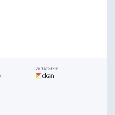
За підтримки
х