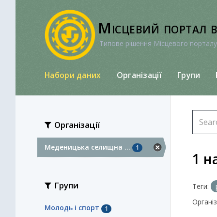
Перейти
до
Місцевий портал 
вмісту
Типове рішення Місцевого порталу
Набори даних
Організації
Групи
Організації
Меденицька селищна ...
1
1 н
Групи
Теги:
Організа
Молодь i спорт
1