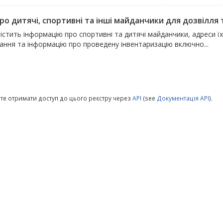
ро дитячі, спортивні та інші майданчики для дозвілля т
істить інформацію про спортивні та дитячі майданчики, адреси ї
ання та інформацію про проведену інвентаризацію включно...
те отримати доступ до цього реєстру через
API
(see
Документація API
).