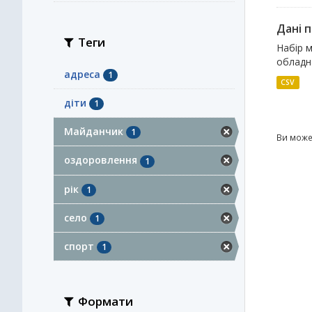
Дані п
Теги
Набір м
обладн
адреса
1
CSV
діти
1
Майданчик
1
Ви може
оздоровлення
1
рік
1
село
1
спорт
1
Формати