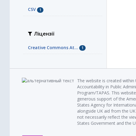
CSV
1
Ліцензії
Creative Commons At...
1
The website is created within
Accountability in Public Admin
Program/TAPAS. This website 
generous support of the Amer
States Agency for Internatio
alongside UK aid from the U
not necessarily reflect the vi
States Government and the UK 