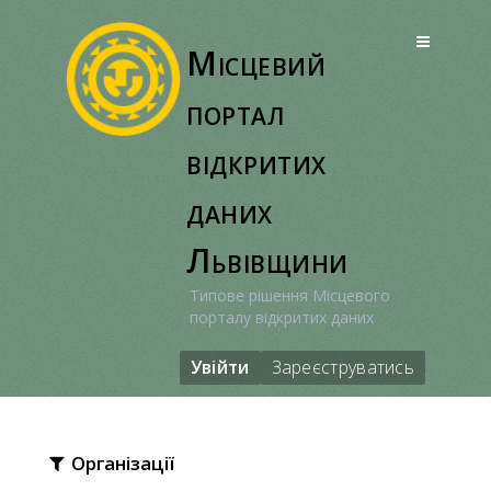
Перейти
до
Місцевий
вмісту
портал
відкритих
даних
Львівщини
Типове рішення Місцевого
порталу відкритих даних
Увійти
Зареєструватись
Організації