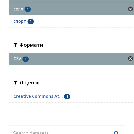
село
1
спорт
1
Формати
CSV
1
Ліцензії
Creative Commons At...
1