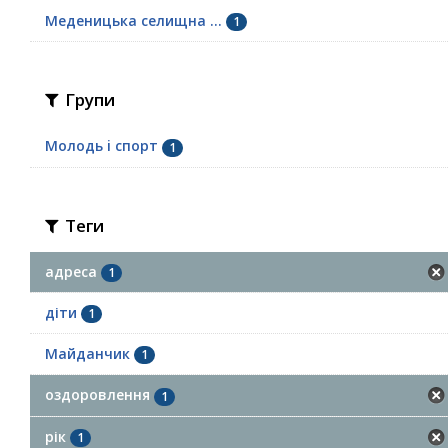
Меденицька селищна ...
1
Групи
Молодь i спорт
1
Теги
адреса
1
діти
1
Майданчик
1
оздоровлення
1
рік
1