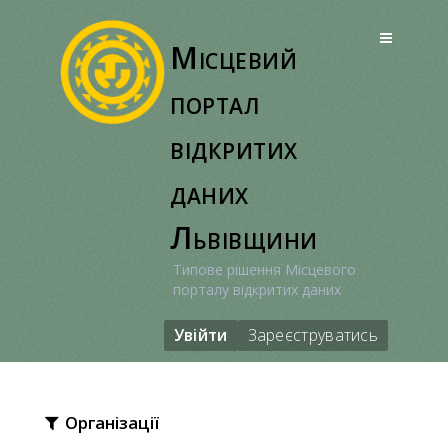
Перейти
до
Місцевий
вмісту
портал
відкритих
даних
Львівщини
Типове рішення Місцевого
порталу відкритих даних
Увійти
Зареєструватись
Організації