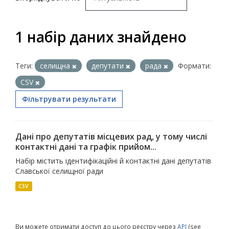
1 набір даних знайдено
Теги:
селищна
депутати
рада
Формати:
CSV
Фільтрувати результати
Дані про депутатів місцевих рад, у тому числі
контактні дані та графік прийом...
Набір містить ідентифікаційні й контактні дані депутатів
Славської селищної ради
CSV
Ви можете отримати доступ до цього реєстру через
API
(see