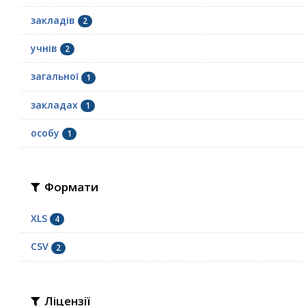
закладів
2
учнів
2
загальної
1
закладах
1
особу
1
Формати
XLS
4
CSV
2
Ліцензії