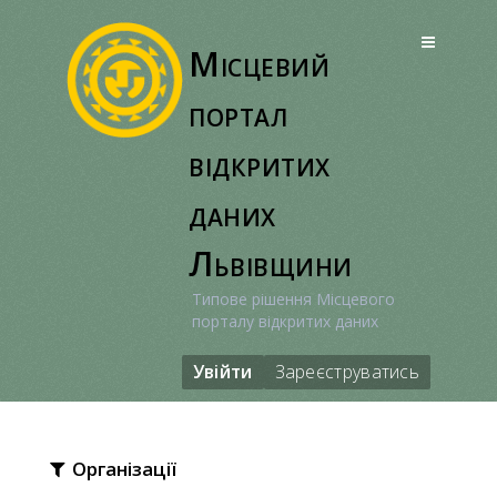
Перейти
до
Місцевий
вмісту
портал
відкритих
даних
Львівщини
Типове рішення Місцевого
порталу відкритих даних
Увійти
Зареєструватись
Організації