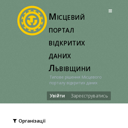
Перейти
до
Місцевий
вмісту
портал
відкритих
даних
Львівщини
Типове рішення Місцевого
порталу відкритих даних
Увійти
Зареєструватись
Організації