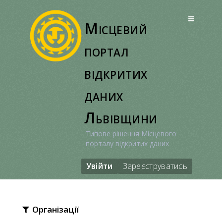
Перейти
до
Місцевий
вмісту
портал
відкритих
даних
Львівщини
Типове рішення Місцевого
порталу відкритих даних
Увійти
Зареєструватись
Організації