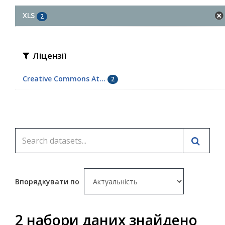
XLS
2
Ліцензії
Creative Commons At...
2
Впорядкувати по
2 набори даних знайдено