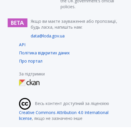
the UK government’s official
policies.
Якщо ви маєте зауваження або пропозиції,
будь ласка, напишіть нам:
data@loda.gov.ua
API
Політика відкритих даних
Про портал
За підтримки
Весь контент доступний за ліцензією
Creative Commons Attribution 4.0 International
license
, якщо не зазначено інше