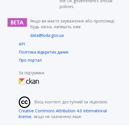
the UK government’s official
policies.
Якщо ви маєте зауваження або пропозиції,
будь ласка, напишіть нам:
data@loda.gov.ua
API
Політика відкритих даних
Про портал
За підтримки
Весь контент доступний за ліцензією
Creative Commons Attribution 4.0 International
license
, якщо не зазначено інше