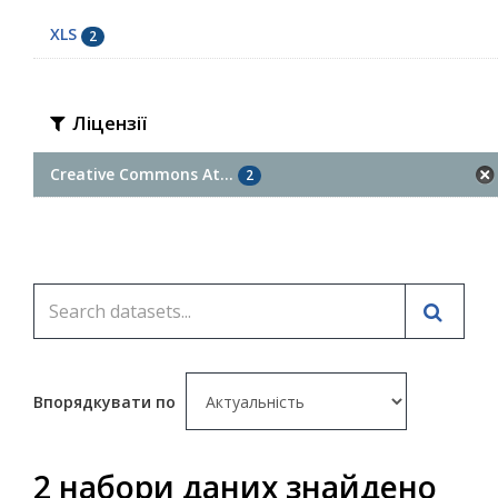
XLS
2
Ліцензії
Creative Commons At...
2
Впорядкувати по
2 набори даних знайдено