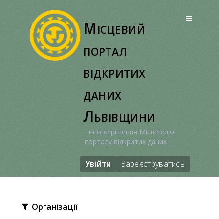
Перейти
до
Місцевий
вмісту
портал
відкритих
даних
Львівщини
Типове рішення Місцевого
порталу відкритих даних
Увійти
Зареєструватись
Організації