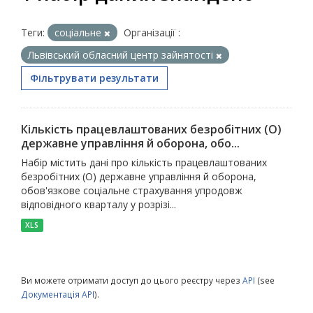
Теги:
соціальне
Організації :
Львівський обласний центр зайнятості
Фільтрувати результати
Кількість працевлаштованих безробітних (O)
державне управління й оборона, обо...
Набір містить дані про кількість працевлаштованих
безробітних (O) державне управління й оборона,
обов'язкове соціальне страхування упродовж
відповідного кварталу у розрізі...
XLS
Ви можете отримати доступ до цього реєстру через
API
(see
Документація API
).