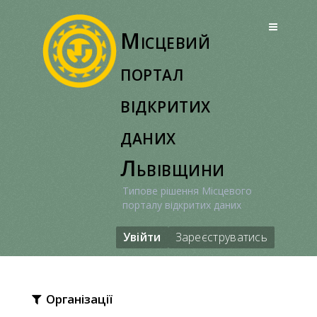
Перейти
до
Місцевий
вмісту
портал
відкритих
даних
Львівщини
Типове рішення Місцевого
порталу відкритих даних
Увійти
Зареєструватись
Організації