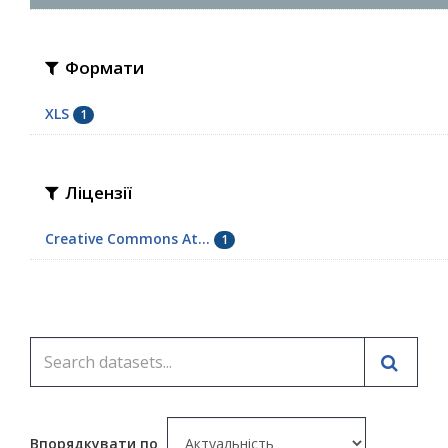
Формати
XLS
1
Ліцензії
Creative Commons At...
1
Впорядкувати по