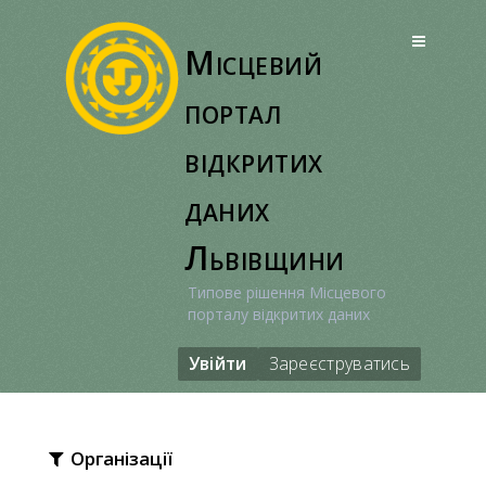
Перейти
до
Місцевий
вмісту
портал
відкритих
даних
Львівщини
Типове рішення Місцевого
порталу відкритих даних
Увійти
Зареєструватись
Організації