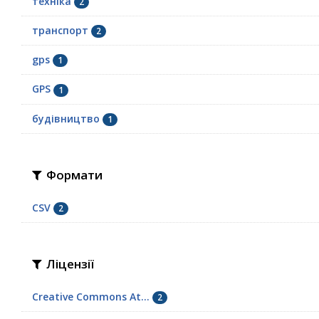
техніка
2
транспорт
2
gps
1
GPS
1
будівництво
1
Формати
CSV
2
Ліцензії
Creative Commons At...
2