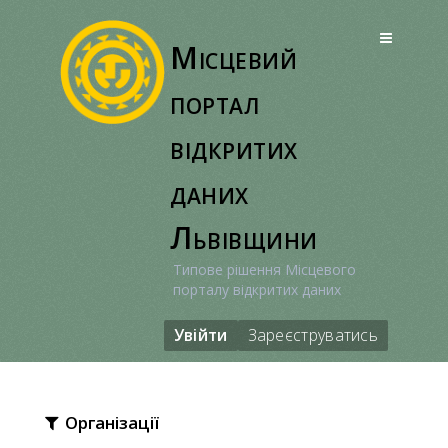
Перейти
до
Місцевий
вмісту
портал
відкритих
даних
Львівщини
Типове рішення Місцевого
порталу відкритих даних
Увійти
Зареєструватись
Організації