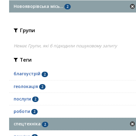
Новояворівська місь...
2
Групи
Немає Групи, які б підходили пошуковому запиту
Теги
благоустрій
2
геолокація
2
послуги
2
роботи
2
спецтехніка
2