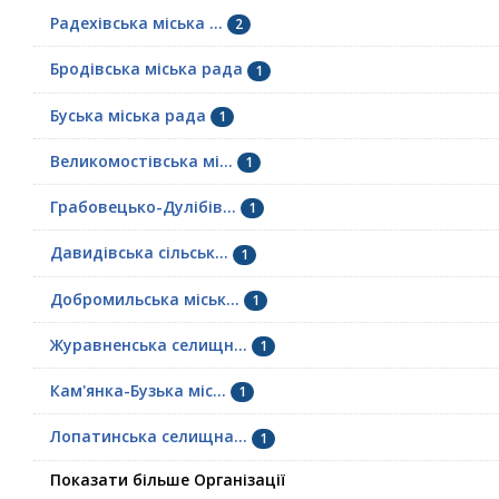
Радехівська міська ...
2
Бродівська міська рада
1
Буська міська рада
1
Великомостівська мі...
1
Грабовецько-Дулібів...
1
Давидівська сільськ...
1
Добромильська міськ...
1
Журавненська селищн...
1
Кам'янка-Бузька міс...
1
Лопатинська селищна...
1
Показати більше Організації