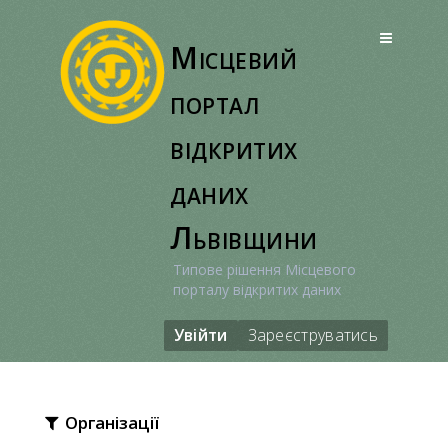
Перейти
до
Місцевий
вмісту
портал
відкритих
даних
Львівщини
Типове рішення Місцевого
порталу відкритих даних
Увійти
Зареєструватись
Організації