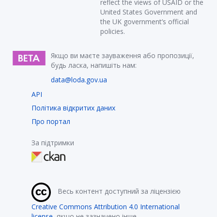
reflect the views of USAID or the
United States Government and
the UK government’s official
policies.
Якщо ви маєте зауваження або пропозиції,
будь ласка, напишіть нам:
data@loda.gov.ua
API
Політика відкритих даних
Про портал
За підтримки
Весь контент доступний за ліцензією
Creative Commons Attribution 4.0 International
license
, якщо не зазначено інше