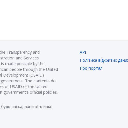
 the Transparency and
API
istration and Services
Політика відкритих дани
is made possible by the
Про портал
ican people through the United
nal Development (USAID)
K government. The contents do
ews of USAID or the United
government’s official policies.
 будь ласка, напишіть нам: