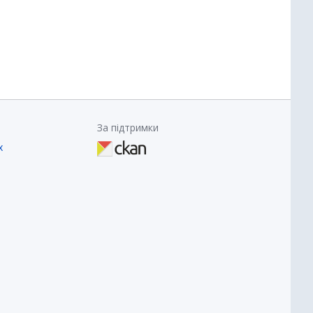
За підтримки
х