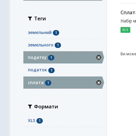
Сплат
Теги
Набір 
XLS
земельний
1
земельного
1
Ви може
податку
1
податок
1
сплата
1
Формати
XLS
1