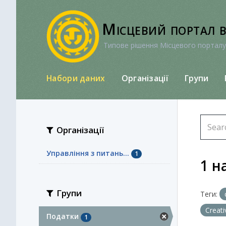
Перейти
до
Місцевий портал 
вмісту
Типове рішення Місцевого порталу
Набори даних
Організації
Групи
Організації
Управління з питань...
1
1 н
Групи
Теги:
Creat
Податки
1