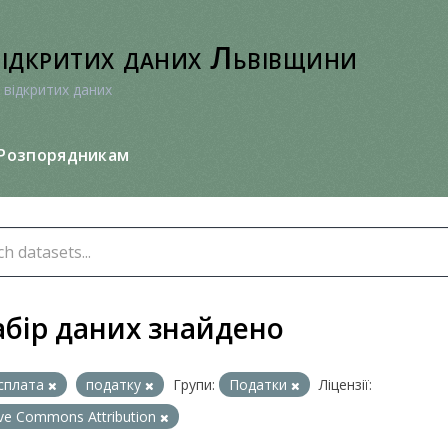
відкритих даних Львівщини
 відкритих даних
Розпорядникам
абір даних знайдено
сплата
податку
Групи:
Податки
Ліцензії:
ive Commons Attribution